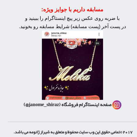
مسابقه داریم با جوایز ویژه:
با ضربه روی عکس زیر پیچ اینستاگرام را ببینید و
در پست آخر (پست مسابقه) شرایط مسابقه رو بخونید.
صفحه اینستاگرام فروشگاه
(janome_shiraz@)
2017 ©تمامی حقوق این وب سایت محفوظ و متعلق به شیراز ژانومه می باشد.