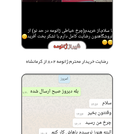
رضایت خریدار محترم ژانومه 802
از کرمانشاه