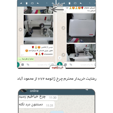
رضایت خریدار محترم چرخ ژانومه 672
از محمود آباد