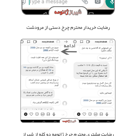
رضایت خریدار محترم چرخ دستی
از مرودشت
رضایت مشتری محترم چرخ ژانومه دو کله
از شیراز