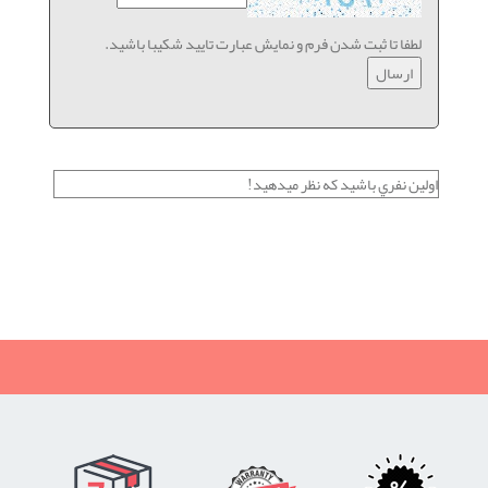
لطفا تا ثبت شدن فرم و نمایش عبارت تایید شکیبا باشید.
اولين نفري باشيد كه نظر ميدهيد!
نظرات خریداران چرخ خیاطی از فروشگاه شیراز ژانومه
رضایت, چرخ ٓژانومه, رضایت از خرید چرخ, رضایت از چرخ خیاطی,
ژانومه 802, چرخ خیاطی ژانومه, اعلام رضایت,