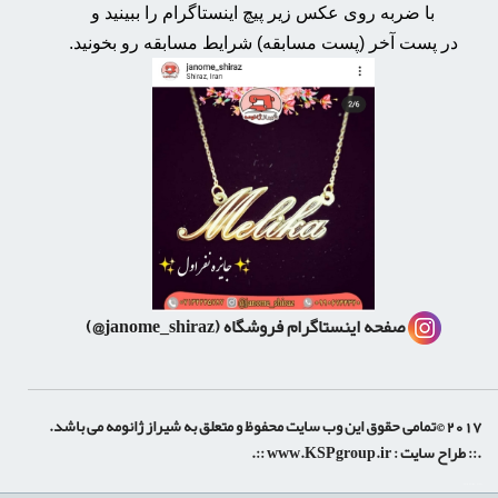
با ضربه روی عکس زیر پیچ اینستاگرام را ببینید و
در پست آخر (پست مسابقه) شرایط مسابقه رو بخونید.
صفحه اینستاگرام فروشگاه
(janome_shiraz@)
2017 ©تمامی حقوق این وب سایت محفوظ و متعلق به شیراز ژانومه می باشد.
.:: طراح سایت :
www.KSPgroup.ir
::.
shiraz-site.ir
shiraz-site.com
luxeweb.ir