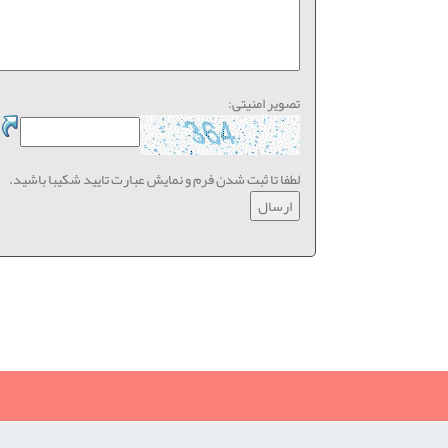
تصویر امنیتی:
لطفا تا ثبت شدن فرم و نمایش عبارت تایید شکیبا باشید.
نظرات خریداران چرخ سردوز و میاندوز از فروشگاه شیراز ژا
رضایت, سردوز ٓژانومه, رضایت از خرید سردوز, رضایت از سردوز, ژانومه 802, چرخ سردوز ژانومه, چرخ سردوز بابی لوک, چر