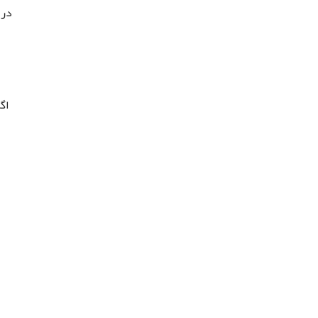
در 
اگ