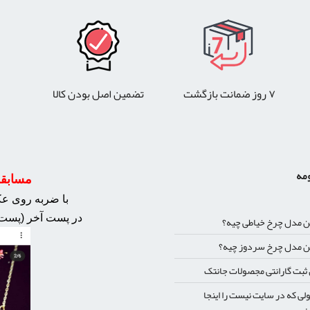
۷ روز ضمانت بازگشت
تضمین اصل بودن کالا
ومه
مسابقه 
با ضربه روی عکس
در پست آخر (پست 
ن مدل چرخ خیاطی چیه؟
ن مدل چرخ سردوز چیه؟
بت گارانتی مجصولات جانتک
ی که در سایت نیست را اینجا