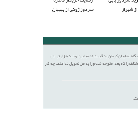
از شیراز
سردوز ژوکی از بهبهان
من یک چرخ سردوز ژانومه 7034 از فروشگاه عقابیان کرمان به قیمت نه میلیون و صد هزار تومان
خصوص دوخت های مختلف را که بعدا متوجه شدم را به من تحویل ندادند. چه کار
ت.