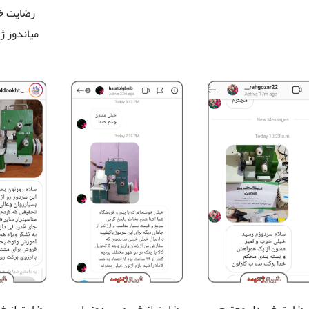
رضایت خر
میاندوز ژا
رضایت خریدار محترم
رضایت از خرید سردوز بابی
رضایت از خ