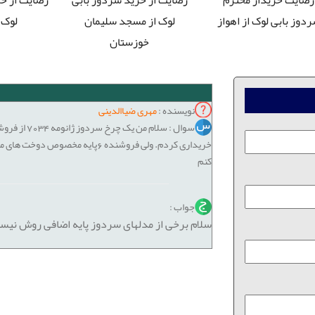
دوز بابی لوک از اهواز
لوک از مسجد سلیمان
لوک 
خوزستان
نویسنده :
مهری ضیاالدینی
سوال : سلام 
خریداری کردم. ولی فروشنده 6پایه م
کنم
جواب :
سلام برخی از مدلهای سردوز پایه اضافی روش نیس