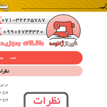
خانه
مح
نظرات
در این
چرخ سر
چرخ سردوز خ