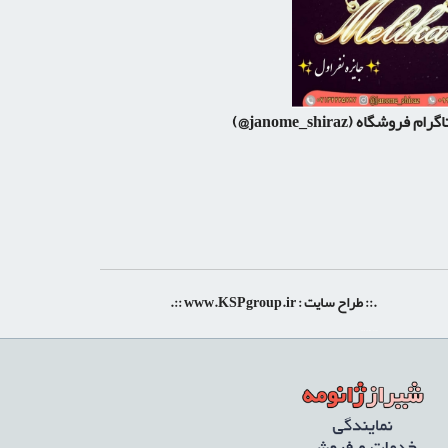
اگرام فروشگاه
(janome_shiraz@)
.:: طراح سایت :
www.KSPgroup.ir
::.
shiraz-site.ir
shiraz-site.com
luxeweb.ir