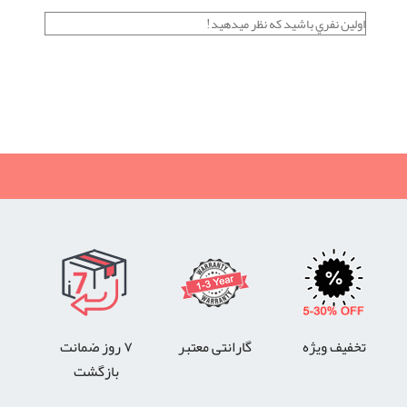
اولين نفري باشيد كه نظر ميدهيد!
نظرات خریداران ميز تاشو از فروشگاه شیراز ژانومه
رضایت, چرخ ٓژانومه, رضایت از خرید چرخ, رضایت از چرخ خیاطی,
ژانومه 802, چرخ خیاطی ژانومه, اعلام رضایت,
تخفیف ویژه
گارانتی معتبر
۷ روز ضمانت
بازگشت