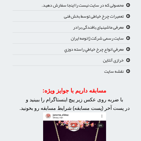
محصولی که در سایت نیست را اینجا سفارش دهید.
تعمیرات چرخ خیاطی توسط بخش فنی
معرفی ماشینهای بافندگی برادر
سایت رسمی شرکت ژانومه ایران
معرفي انواع چرخ خياطي راسته دوزي
خرازی آنلاین
نقشه سایت
مسابقه داریم با جوایز ویژه:
با ضربه روی عکس زیر پیچ اینستاگرام را ببینید و
در پست آخر (پست مسابقه) شرایط مسابقه رو بخونید.