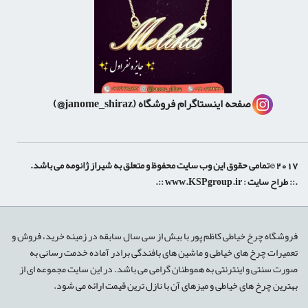
صفحه اینستاگرام فروشگاه
(janome_shiraz@)
2017 ©تمامی حقوق این وب سایت محفوظ و متعلق به شیراز ژانومه می باشد.
.:: طراح سایت :
www.KSPgroup.ir
::.
shiraz-site.ir
shiraz-site.com
luxeweb.ir
فروشگاه چرخ خیاطی کاظم پور با بیش از سی سال سابقه در زمینه خرید، فروش و
تعمیرات چرخ های خیاطی و ماشین های بافندگی برادر آماده خدمت رسانی به
صورت سنتی و اینترنتی به هموطنان گرامی می باشد. در این سایت مجموعه ای از
بهترین چرخ های خیاطی و میزهای آن با نازل ترین قیمت ارائه می شود.