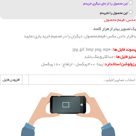
این محصول را از جای دیگری خریدم.
این محصول را نخریدم
عکس/فیلم محصول
یک تصویر بهتر از هزار کلمه.
با قرار دادن عکس/فیلم محصول، دیگران را در تصمیم خرید یاری نمایید
پسوند فایل ها :
jpg , gif , bmp , png , mp4
سایز فایل ها :
حداکثر5 مگ باشد
رزولوشن استاندارد:
پهنا: 300 پیکسل - ارتفاع: 160 پیکسل
افزودن فایل