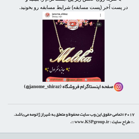
در پست آخر (پست مسابقه) شرایط مسابقه رو بخونید.
صفحه اینستاگرام فروشگاه
(janome_shiraz@)
2017 ©تمامی حقوق این وب سایت محفوظ و متعلق به شیراز ژانومه می باشد.
.:: طراح سایت :
www.KSPgroup.ir
::.
shiraz-site.ir
shiraz-site.com
luxeweb.ir