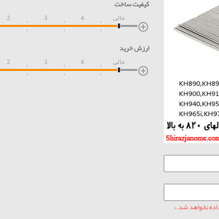
کیفیت ساخت
عالی
4
3
2
ارزش خرید
عالی
4
3
2
ده نخواهد شد.»