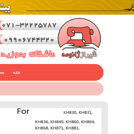
خانه
مح