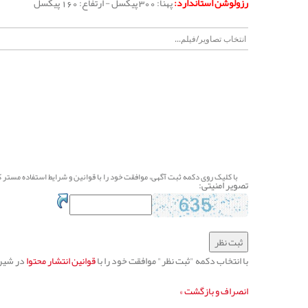
رزولوشن استاندارد:
پهنا: 300 پیکسل - ارتفاع: 160 پیکسل
با کلیک روی دکمه ثبت آگهی، موافقت خود را با
قوانین و شرایط استفاده
مستر کج
تصویر امنیتی:
با انتخاب دکمه "ثبت نظر" موافقت خود را با
قوانین انتشار محتوا
در شیراز
انصراف و بازگشت »