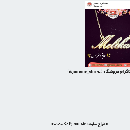
اگرام فروشگاه
(janome_shiraz@)
.:: طراح سایت :
www.KSPgroup.ir
::.