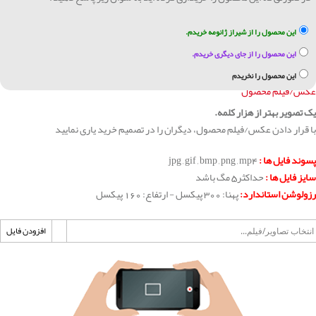
این محصول را از شیراز ژانومه خریدم.
این محصول را از جای دیگری خریدم.
این محصول را نخریدم
عکس/فیلم محصول
یک تصویر بهتر از هزار کلمه.
با قرار دادن عکس/فیلم محصول، دیگران را در تصمیم خرید یاری نمایید
پسوند فایل ها :
jpg , gif , bmp , png , mp4
سایز فایل ها :
حداکثر5 مگ باشد
رزولوشن استاندارد:
پهنا: 300 پیکسل - ارتفاع: 160 پیکسل
افزودن فایل