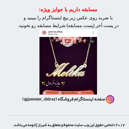
مسابقه داریم با جوایز ویژه:
با ضربه روی عکس زیر پیچ اینستاگرام را ببینید و
در پست آخر (پست مسابقه) شرایط مسابقه رو بخونید.
صفحه اینستاگرام فروشگاه
(janome_shiraz@)
2017 ©تمامی حقوق این وب سایت محفوظ و متعلق به شیراز ژانومه می باشد.