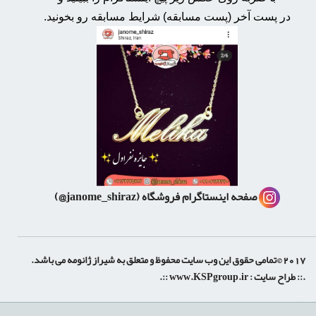
در پست آخر (پست مسابقه) شرایط مسابقه رو بخونید.
صفحه اینستاگرام فروشگاه
(janome_shiraz@)
2017 ©تمامی حقوق این وب سایت محفوظ و متعلق به شیراز ژانومه می باشد.
.:: طراح سایت :
www.KSPgroup.ir
::.
shiraz-site.ir
shiraz-site.com
luxeweb.ir