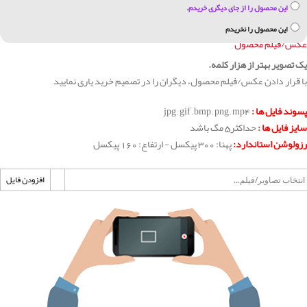
این محصول را از جای دیگری خریدم.
این محصول را نخریدم
عکس/فیلم محصول
یک تصویر بهتر از هزار کلمه.
با قرار دادن عکس/فیلم محصول، دیگران را در تصمیم خرید یاری نمایید
پسوند فایل ها :
jpg , gif , bmp , png , mp4
سایز فایل ها :
حداکثر5 مگ باشد
رزولوشن استاندارد:
پهنا: 300 پیکسل - ارتفاع: 160 پیکسل
افزودن فایل