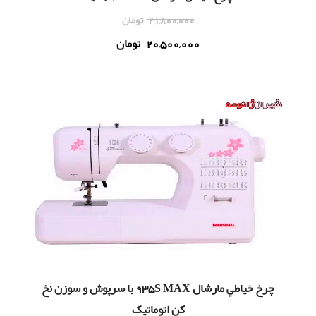
21,800,000
تومان
20,500,000
تومان
چرخ خياطي مارشال 935S MAX با سرپوش و سوزن نخ
کن اتوماتیک