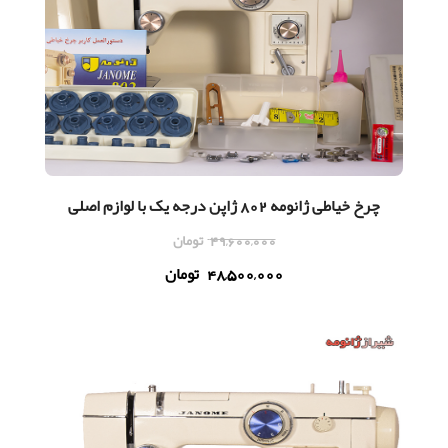
چرخ خیاطی ژانومه 802 ژاپن درجه یک با لوازم اصلی
49,600,000
تومان
48,500,000
تومان