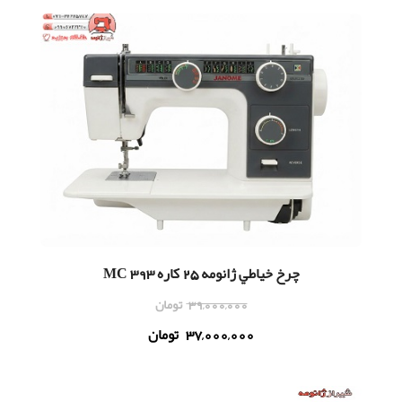
چرخ خياطي ژانومه 25 كاره 393 MC
39,000,000
تومان
37,000,000
تومان