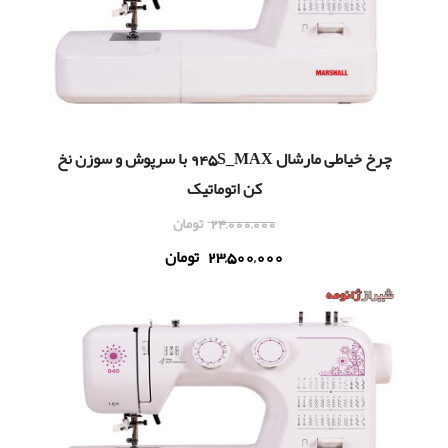
چرخ خياطی مارشال 945S_MAX با سرپوش و سوزن نخ
کن اتوماتیک
24,000,000
تومان
23,500,000
تومان