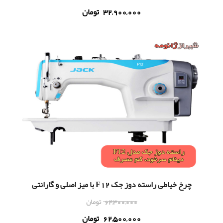
32,900,000
تومان
چرخ خیاطی راسته دوز جک F12 با میز اصلی و گارانتی
64,300,000
تومان
62,500,000
تومان