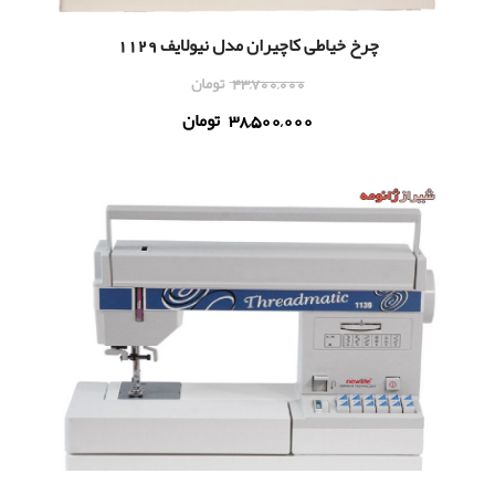
چرخ خیاطی کاچیران مدل نیولایف 1129
43,700,000
تومان
38,500,000
تومان