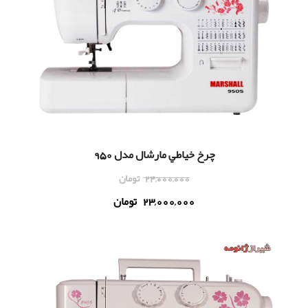
چرخ خياطي مارشال مدل 950
24,000,000
تومان
23,000,000
تومان