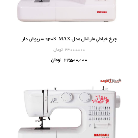
چرخ خياطي مارشال مدل 940S_MAX سرپوش دار
24,000,000
تومان
23,500,000
تومان