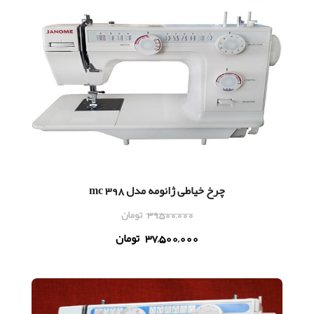
چرخ خیاطی ژانومه مدل mc 398
39,500,000
تومان
37,500,000
تومان