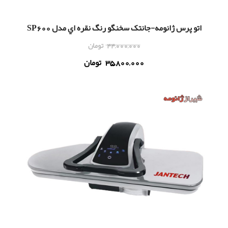
اتو پرس ژانومه-جانتک سخنگو رنگ نقره اي مدل SP600
44,000,000
تومان
35,800,000
تومان