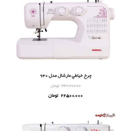
چرخ خياطي مارشال مدل 940
23,000,000
تومان
22,500,000
تومان