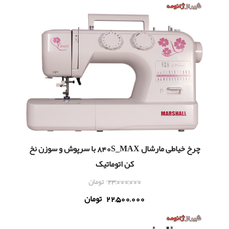
چرخ خياطی مارشال 840S_MAX با سرپوش و سوزن نخ
کن اتوماتیک
23,000,000
تومان
22,500,000
تومان