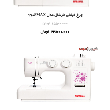
چرخ خیاطی مارشال مدل 990SMAX
25,500,000
تومان
23,500,000
تومان