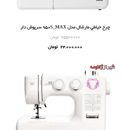
چرخ خياطي مارشال مدل 950S_MAX سرپوش دار
25,500,000
تومان
24,000,000
تومان