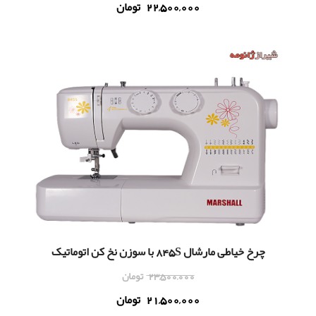
22,500,000
تومان
چرخ خياطی مارشال 845S با سوزن نخ کن اتوماتیک
23,500,000
تومان
21,500,000
تومان