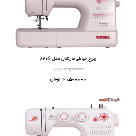
چرخ خیاطی مارشال مدل 840S
23,500,000
تومان
21,500,000
تومان