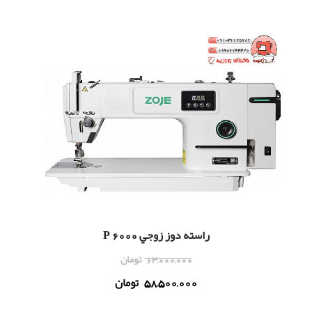
راسته دوز زوجي 6000 P
63,000,000
تومان
58,500,000
تومان