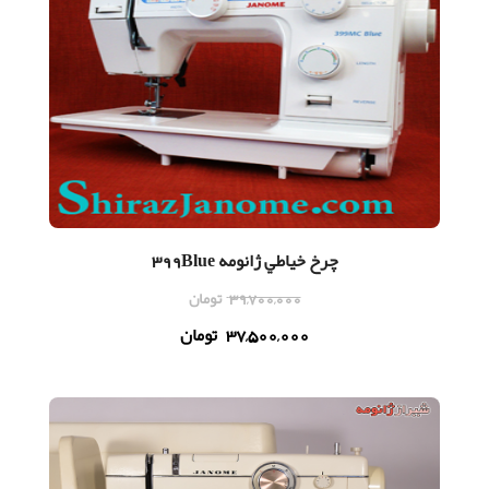
چرخ خياطي ژانومه 399Blue
39,700,000
تومان
37,500,000
تومان