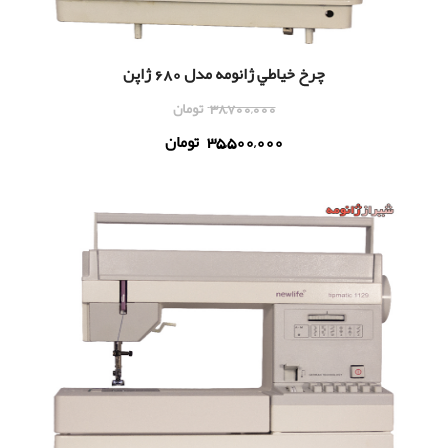
چرخ خياطي ژانومه مدل 680 ژاپن
38,700,000
تومان
35,500,000
تومان