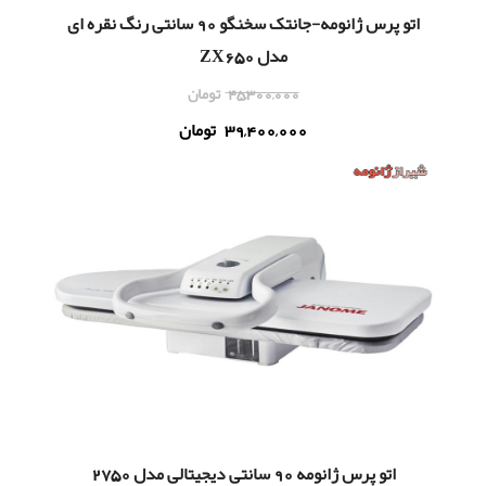
اتو پرس ژانومه-جانتک سخنگو 90 سانتی رنگ نقره ای
مدل ZX650
45,300,000
تومان
39,400,000
تومان
اتو پرس ژانومه 90 سانتی دیجیتالی مدل 2750