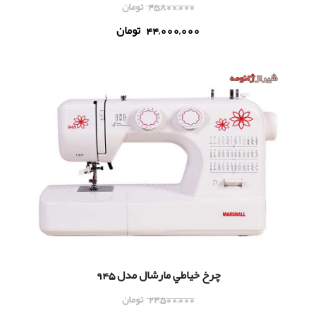
45,800,000
تومان
44,000,000
تومان
چرخ خياطي مارشال مدل 945
24,500,000
تومان