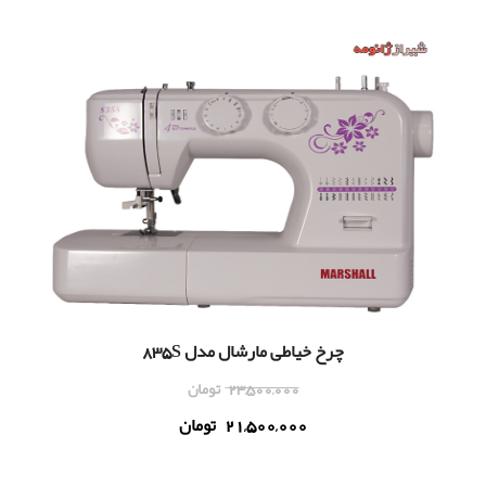
چرخ خیاطی مارشال مدل 835S
23,500,000
تومان
21,500,000
تومان