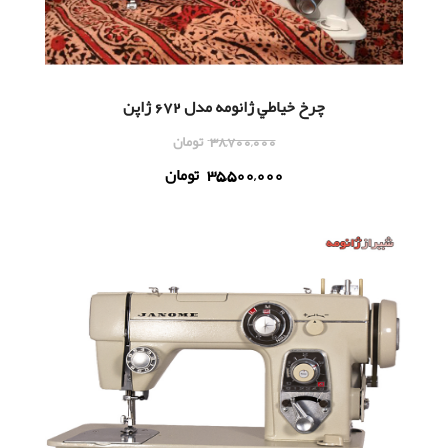
چرخ خياطي ژانومه مدل 672 ژاپن
38,700,000
تومان
35,500,000
تومان