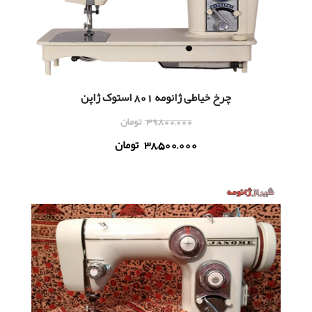
چرخ خیاطی ژانومه 801 استوک ژاپن
39,800,000
تومان
38,500,000
تومان