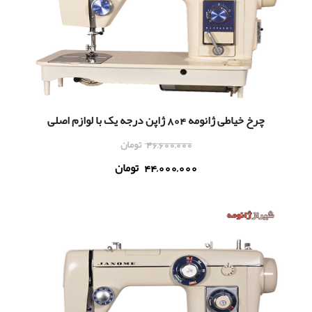
چرخ خیاطی ژانومه 804 ژاپن درجه یک با لوازم اصلی
46,600,000
تومان
44,000,000
تومان