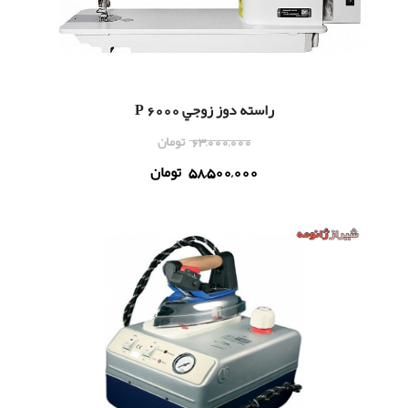
راسته دوز زوجي 6000 P
63,000,000
تومان
58,500,000
تومان