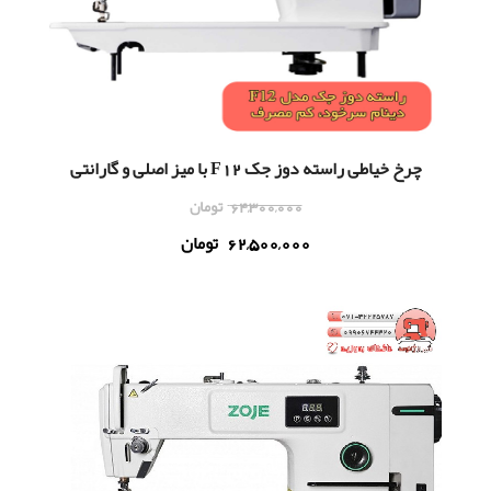
چرخ خیاطی راسته دوز جک F12 با میز اصلی و گارانتی
64,300,000
تومان
62,500,000
تومان