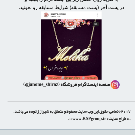
در پست آخر (پست مسابقه) شرایط مسابقه رو بخونید.
صفحه اینستاگرام فروشگاه
(janome_shiraz@)
2017 ©تمامی حقوق این وب سایت محفوظ و متعلق به شیراز ژانومه می باشد.
.:: طراح سایت :
www.KSPgroup.ir
::.
shiraz-site.ir
shiraz-site.com
luxeweb.ir