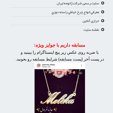
سایت رسمی شرکت ژانومه ایران
معرفي انواع چرخ خياطي راسته دوزي
خرازی آنلاین
نقشه سایت
مسابقه داریم با جوایز ویژه:
با ضربه روی عکس زیر پیچ اینستاگرام را ببینید و
در پست آخر (پست مسابقه) شرایط مسابقه رو بخونید.