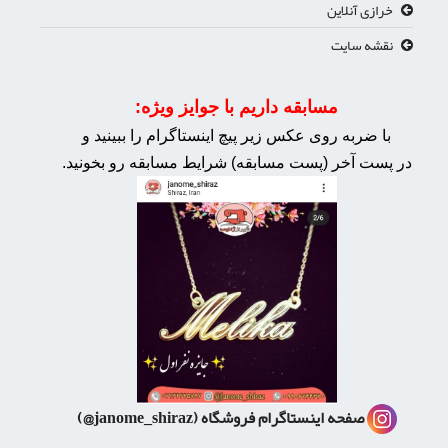
خرازی آنلاین
نقشه سایت
مسابقه داریم با جوایز ویژه:
با ضربه روی عکس زیر پیچ اینستاگرام را ببینید و
در پست آخر (پست مسابقه) شرایط مسابقه رو بخونید.
صفحه اینستاگرام فروشگاه
(janome_shiraz@)