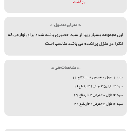
بازگشت
.:: معرفی محصول ::.
اين مجموعه بسیار زیبا از سبد حصیری بافته شده برای لوازمی که
اکثرا در منزل پراکنده می باشد مناسب است
.:: مشخصات فنی ::.
سبد 1: طول 30عرض 16 ارتفاع 11
سبد2: طول35 عرض21 ارتفاع16
سبد3: طول 40عرض 27ارتفاع 19
سبد4: طول 45عرض32ارتفاع 22