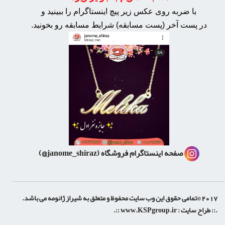
با ضربه روی عکس زیر پیچ اینستاگرام را ببینید و
در پست آخر (پست مسابقه) شرایط مسابقه رو بخونید.
صفحه اینستاگرام فروشگاه
(janome_shiraz@)
2017 ©تمامی حقوق این وب سایت محفوظ و متعلق به شیراز ژانومه می باشد.
.:: طراح سایت :
www.KSPgroup.ir
::.
shiraz-site.ir
shiraz-site.com
luxeweb.ir