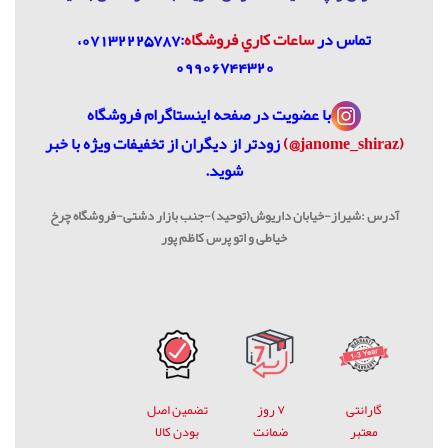
تماس در
ساعات كاري فروشگاه
:07132225787،
09906744320
با عضویت در
صفحه اینستاگرام فروشگاه
(janome_shiraz@)
زودتر از دیگران از تخفیفات ویژه با خبر
شوید.
آدرس :شیراز-خیابان داریوش(توحید)-جنب بازار دشتی-فروشگاه چرخ
خیاطی و اتو پرس کاظم پور
گارانتی
۷ روز
تضمین اصل
معتبر
ضمانت
بودن کالا