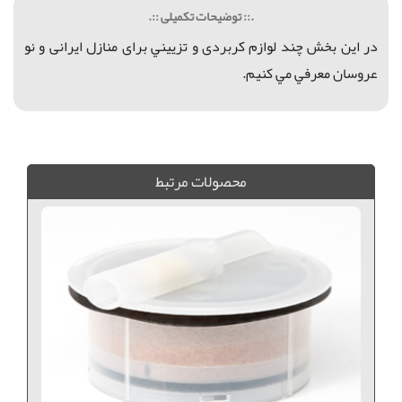
.:: توضیحات تکمیلی ::.
در اين بخش چند لوازم کربردی و تزييني برای منازل ایرانی و نو
عروسان معرفي مي كنيم.
فروش سبد حصیری, فروش سبد بافت, سبد حصیری, جعبه لوازم خیاطی, جعبه همه کاره, خرید سبد حصیری, فروش جعبه تی بگ, خرید جعبه تی بگ,
محصولات مرتبط