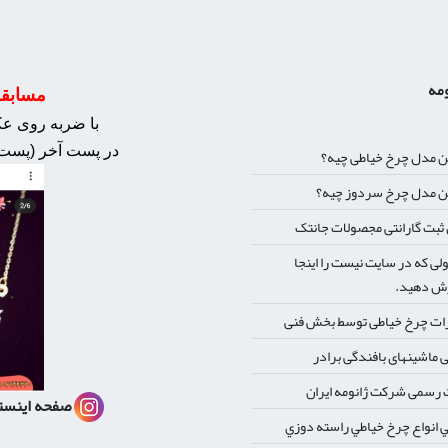
ومه
مسابقه 
با ضربه روی عکس
در پست آخر (پست 
ن مدل چرخ خیاطی چیه؟
ن مدل چرخ سردوز چیه؟
بت گارانتی مجصولات جانتک
ی که در سایت نیست را اینجا
ش دهید.
ات چرخ خیاطی توسط بخش فنی
 ماشینهای بافندگی برادر
رسمی شرکت ژانومه ایران
صفحه اینست
 انواع چرخ خياطي راسته دوزي