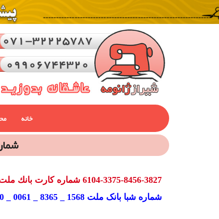
خانه
مح
شماره حساب 
6104-3375-8456-3827 شماره کارت بانك ملت بنام عبدالنبي كاظم پور
شماره شبا بانک ملت IR: 3101 _ 2000 _ 0000 _ 0061 _ 8365 _ 1568