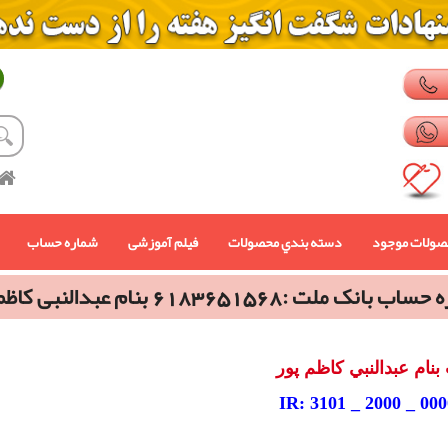
صولات موجود
دسته بندي محصولات
فیلم آموزشی
شماره حساب
بانک ملت :6183651568 بنام عبدالنبی کاظم پور