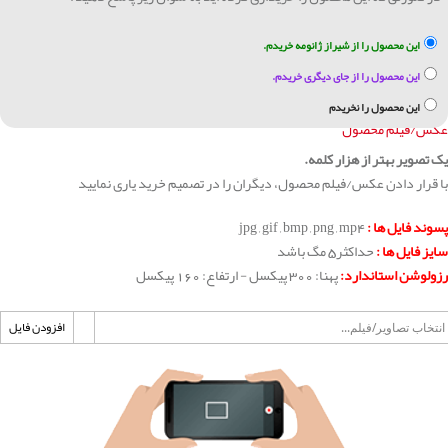
این محصول را از شیراز ژانومه خریدم.
این محصول را از جای دیگری خریدم.
این محصول را نخریدم
عکس/فیلم محصول
یک تصویر بهتر از هزار کلمه.
با قرار دادن عکس/فیلم محصول، دیگران را در تصمیم خرید یاری نمایید
پسوند فایل ها :
jpg , gif , bmp , png , mp4
سایز فایل ها :
حداکثر5 مگ باشد
رزولوشن استاندارد:
پهنا: 300 پیکسل - ارتفاع: 160 پیکسل
افزودن فایل