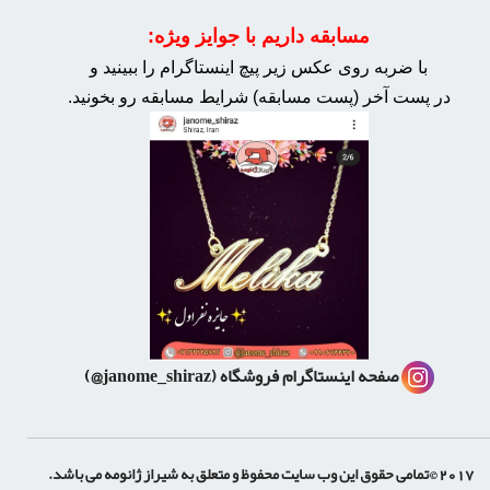
مسابقه داریم با جوایز ویژه:
با ضربه روی عکس زیر پیچ اینستاگرام را ببینید و
در پست آخر (پست مسابقه) شرایط مسابقه رو بخونید.
صفحه اینستاگرام فروشگاه
(janome_shiraz@)
2017 ©تمامی حقوق این وب سایت محفوظ و متعلق به شیراز ژانومه می باشد.