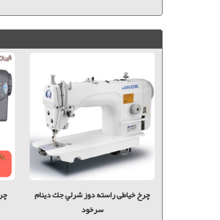
چرخ خیاطی راسته دوز شرلي جك A4
چرخ خیاطی راسته دوز شرلي جك دینام
و سرنخ زن دار
سرخود