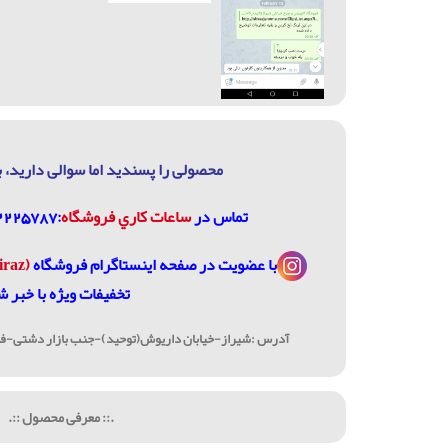
محصولی را پسندید اما سوالی دارید، ب
تماس در
ساعات كاري فروشگاه
:07132225787، 09906744320
با عضویت در
صفحه اینستاگرام فروشگاه
(janome_shiraz@)
تخفیفات ویژه با خبر ش
آدرس :شیراز-خیابان داریوش(توحید)-جنب بازار دشتی-فرو
.:: معرفی محصول ::.