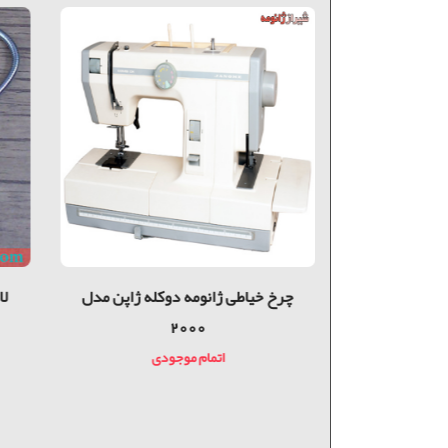
SP1
چرخ خیاطی ژانومه دوكله ژاپن مدل
لامپ ED
2000
دی
اتمام موجودی