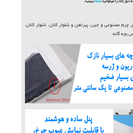
ه دوز جك را ميتوانيد
اينجا
ببينيد.
ی چرم مصنوعی و جین، پیراهن و شلوار کتان، شلوار کتان،
س بچه گانه