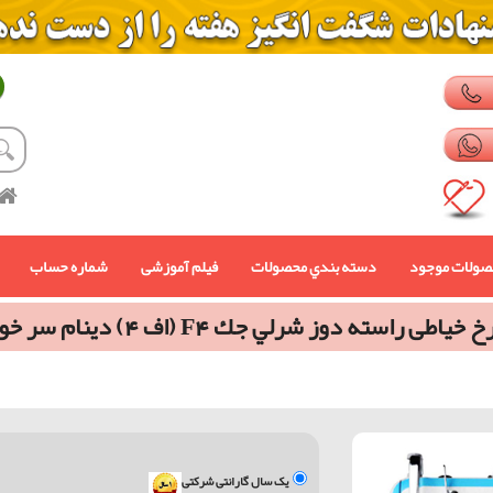
صولات موجود
دسته بندي محصولات
فیلم آموزشی
شماره حساب
 خیاطی راسته دوز شرلي جك F4 (اف 4) دينام سر خود
یک سال گارانتی شرکتی