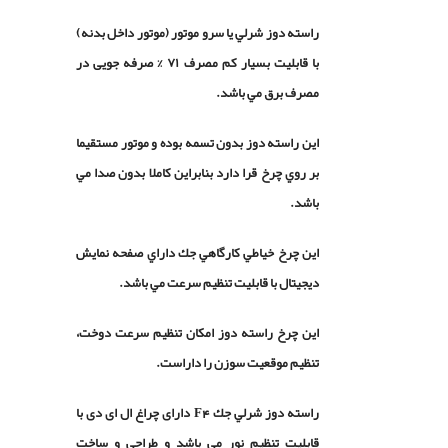
راسته دوز شرلي يا سرو موتور (موتور داخل بدنه)
با قابلیت بسیار کم مصرف ۷۱ % صرفه جویی در
مصرف برق مي باشد.
اين راسته دوز بدون تسمه بوده و موتور مستقيما
بر روي چرخ قرا دارد بنابراين كاملا بدون صدا مي
باشد.
اين چرخ خياطي كارگاهي جك داراي صفحه نمایش
دیجیتال با قابليت تنظيم سرعت مي باشد.
اين چرخ راسته دوز امکان تنظیم سرعت دوخت،
تنظیم موقعیت سوزن را داراست.
راسته دوز شرلي جك F4 دارای چراغ ال ای دی با
قابلیت تنظیم نور مي باشد و
طراحی و ساخت