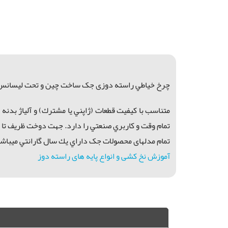
چرخ خياطي راسته دوزی جک ساخت چین و تحت لیسانس اروپ
متناسب با كيفيت قطعات (ژاپني يا مشترك) و آلياژ بد
تمام وقت و كاربري صنعتي را دارد. جهت دوخت ظريف تا م
تمام مدلهای محصولات جک داراي يك سال گارانتي ميباشن
آموزش نخ کشی و انواع پایه های راسته دوز
راسته دوز, جک, راسته دوز شرلی, فروش راسته دوز, خريد راسته دوز جک, فروش چرخ كارگاهي, فروش راسته دوز شرلی آباده, خريد راسته دوز جك لار, فروش راسته دوز جك جهرم, خريد راسته دوز جك بندر عباس, راسته دوز جك شيراز, راسته دوز جك داراب, راسته دوز جك جم, راسته دوز بوشهر, راسته دوز شرلی,