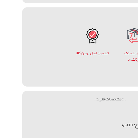
وز ضمانت
تضمین اصل بودن کالا
زگشت
.:: مشخصات فنی ::.
 80
cm