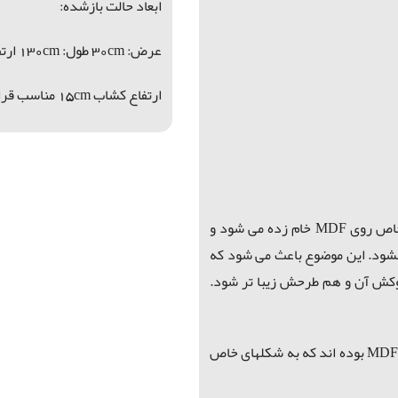
ابعاد حالت بازشده:
عرض: 30cm
طول: 130cm
ارتفا
ارتفاع کشاب
15cm
مناسب قرار
طراحی وکیوم آن می باشد. یعنی طرح با زوایای انحنای خاص روی MDF خام زده می شود و
شود. این موضوع باعث می شود که
کش آن و هم طرحش زیبا تر شود.
در حالی که بقیه میزهای اتو موجود در بازار صفحه صاف MDF بوده اند که به شکلهای خاص