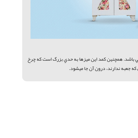
مي باشد. همچنين كمد اين ميزها به حدي بزرگ است كه چرخ
كه جعبه ندارند، درون آن جا ميشود.