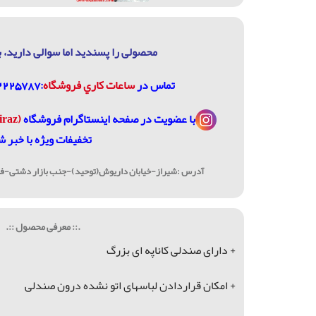
محصولی را پسندید اما سوالی دارید، ب
تماس در
ساعات كاري فروشگاه
:07132225787، 09906744320
با عضویت در
صفحه اینستاگرام فروشگاه
(janome_shiraz@)
تخفیفات ویژه با خبر ش
آدرس :شیراز-خیابان داریوش(توحید)-جنب بازار دشتی-فرو
.:: معرفی محصول ::.
+ دارای صندلی کاناپه ای بزرگ
+ امکان قراردادن لباسهای اتو نشده درون صندلی