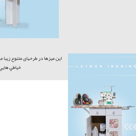
اين ميزها در طرحهای متنوع زيبا 
خياطي هايي 