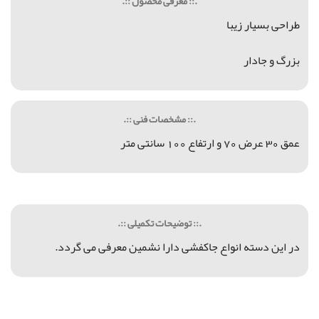
.:: معرفی محصول ::.
طراحی بسیار زیبا
بزرگ و جادار
.:: مشخصات فنی ::.
عمق 30 عرض 70 و ارتفاع 100 سانتی متر
.:: توضیحات تکمیلی ::.
در این دسته انواع جاکفشی دارا نشمین معرفی می گردد.
جاکفشی مبله, جاکفشی, جاکفشی MDF, جاکفشی دو درب, ميز اتو تاشو, ميز اتو و چرخ خياطي, ميز اتو و چرخ خياطي تاشو, فروش ميز اتو تاشو, خريد ميز اتو تاشو, قيمت ميز اتو تاشو, میز سبد حصیری