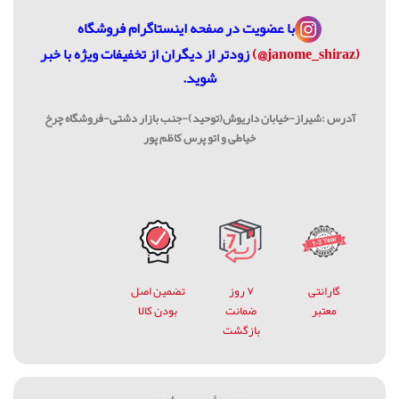
با عضویت در
صفحه اینستاگرام فروشگاه
(janome_shiraz@)
زودتر از دیگران از تخفیفات ویژه با خبر
شوید.
آدرس :شیراز-خیابان داریوش(توحید)-جنب بازار دشتی-فروشگاه چرخ
خیاطی و اتو پرس کاظم پور
گارانتی
۷ روز
تضمین اصل
معتبر
ضمانت
بودن کالا
بازگشت