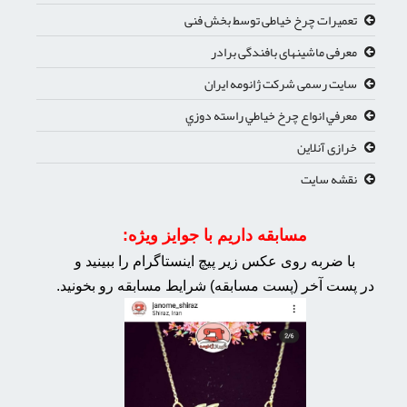
تعمیرات چرخ خیاطی توسط بخش فنی
معرفی ماشینهای بافندگی برادر
سایت رسمی شرکت ژانومه ایران
معرفي انواع چرخ خياطي راسته دوزي
خرازی آنلاین
نقشه سایت
مسابقه داریم با جوایز ویژه:
با ضربه روی عکس زیر پیچ اینستاگرام را ببینید و
در پست آخر (پست مسابقه) شرایط مسابقه رو بخونید.