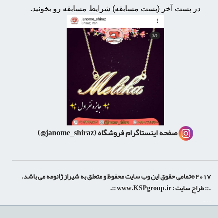
در پست آخر (پست مسابقه) شرایط مسابقه رو بخونید.
صفحه اینستاگرام فروشگاه
(janome_shiraz@)
2017 ©تمامی حقوق این وب سایت محفوظ و متعلق به شیراز ژانومه می باشد.
.:: طراح سایت :
www.KSPgroup.ir
::.
shiraz-site.ir
shiraz-site.com
luxeweb.ir