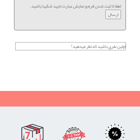
لطفا تا ثبت شدن فرم و نمایش عبارت تایید شکیبا باشید.
اولين نفري باشيد كه نظر ميدهيد!
در عرض چند ثانیه نظر بدید، کلی جایزه زیبا ببرید!!!
نظر سنجی, جایزه, شیراز ژانومه, شیراز تخفیف, پیج اینستاگرام شیراز
ژانومه, مسابقه اینستاگرامی