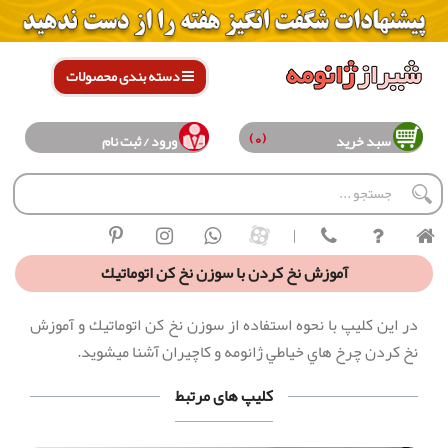
دسته بندی محصولات
(0)
سبد خرید
ورود / ثبت نام
|
آموزش نخ كردن با سوزن نخ كن اتوماتيك
در اين كليپ با نحوه استفاده از سوزن نخ كن اتوماتيك و آموزش
نخ كردن چرخ هاي خياطي ژانومه و كاچيران آشنا ميشويد.
کلیپ های مرتبط