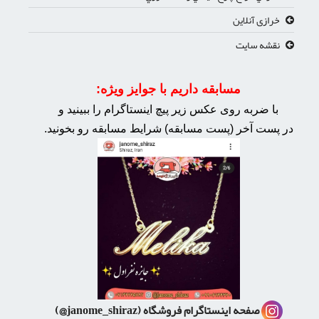
خرازی آنلاین
نقشه سایت
مسابقه داریم با جوایز ویژه:
با ضربه روی عکس زیر پیچ اینستاگرام را ببینید و
در پست آخر (پست مسابقه) شرایط مسابقه رو بخونید.
صفحه اینستاگرام فروشگاه
(janome_shiraz@)