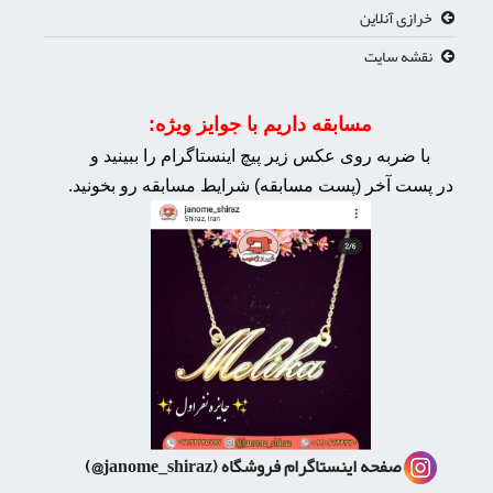
خرازی آنلاین
نقشه سایت
مسابقه داریم با جوایز ویژه:
با ضربه روی عکس زیر پیچ اینستاگرام را ببینید و
در پست آخر (پست مسابقه) شرایط مسابقه رو بخونید.
صفحه اینستاگرام فروشگاه
(janome_shiraz@)