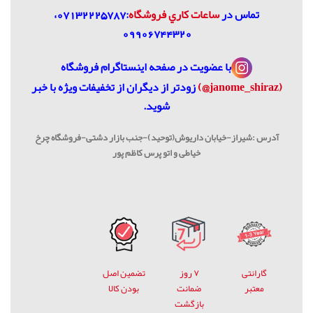
تماس در
ساعات كاري فروشگاه
:07132225787،
09906744320
با عضویت در
صفحه اینستاگرام فروشگاه
(janome_shiraz@)
زودتر از دیگران از تخفیفات ویژه با خبر
شوید.
آدرس :شیراز-خیابان داریوش(توحید)-جنب بازار دشتی-فروشگاه چرخ
خیاطی و اتو پرس کاظم پور
گارانتی
۷ روز
تضمین اصل
معتبر
ضمانت
بودن کالا
بازگشت