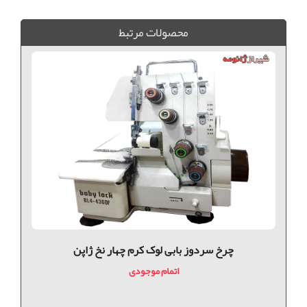
سردوز, جک, سردوز شرلی, فروش سردوز, خريد سردوز جک, فروش چرخ كارگاهي, فروش سردوز شرلی آباده, سردوز کارگاهی, سردوز دینام سرخود, سردوز 5 نخ جک, سردوز سرو موتور
محصولات مرتبط
چرخ سردوز بابی لوک کرم چهار نخ ژاپن
اتمام موجودی