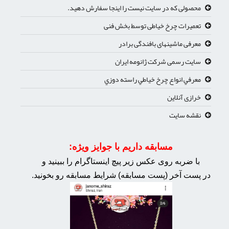
محصولی که در سایت نیست را اینجا سفارش دهید.
تعمیرات چرخ خیاطی توسط بخش فنی
معرفی ماشینهای بافندگی برادر
سایت رسمی شرکت ژانومه ایران
معرفي انواع چرخ خياطي راسته دوزي
خرازی آنلاین
نقشه سایت
مسابقه داریم با جوایز ویژه:
با ضربه روی عکس زیر پیچ اینستاگرام را ببینید و
در پست آخر (پست مسابقه) شرایط مسابقه رو بخونید.