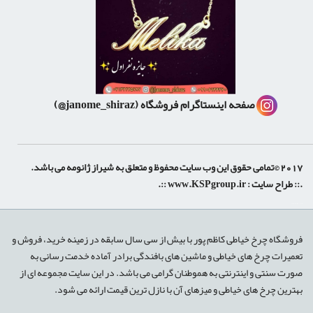
صفحه اینستاگرام فروشگاه
(janome_shiraz@)
2017 ©تمامی حقوق این وب سایت محفوظ و متعلق به شیراز ژانومه می باشد.
.:: طراح سایت :
www.KSPgroup.ir
::.
shiraz-site.ir
shiraz-site.com
luxeweb.ir
فروشگاه چرخ خیاطی کاظم پور با بیش از سی سال سابقه در زمینه خرید، فروش و
تعمیرات چرخ های خیاطی و ماشین های بافندگی برادر آماده خدمت رسانی به
صورت سنتی و اینترنتی به هموطنان گرامی می باشد. در این سایت مجموعه ای از
بهترین چرخ های خیاطی و میزهای آن با نازل ترین قیمت ارائه می شود.