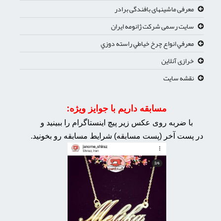
معرفی ماشینهای بافندگی برادر
سایت رسمی شرکت ژانومه ایران
معرفي انواع چرخ خياطي راسته دوزي
خرازی آنلاین
نقشه سایت
مسابقه داریم با جوایز ویژه:
با ضربه روی عکس زیر پیچ اینستاگرام را ببینید و
در پست آخر (پست مسابقه) شرایط مسابقه رو بخونید.