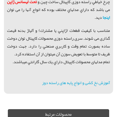
چرخ خياطي راسته دوزی کاپیتال ساخت چین و
تحت لیسانس ژاپن
می باشد که داراي مدلهاي مختلف بوده که انواع آنها را می توان
اینجا
دید.
متناسب با كيفيت قطعات (ژاپني يا مشترك) و آلياژ بدنه قیمت
گذاری می شوند. سری راسته دوزی محصولات کاپیتال توان دوخت
ساده بصورت تمام وقت و كاربري صنعتي را دارد. جهت دوخت
ظريف تا متوسط با تعويض سوزن آن ميتوان از آن استفاده كرد.
تمام مدلهای محصولات کاپیتال داراي يك سال گارانتي ميباشند.
آموزش نخ کشی و انواع پایه های راسته دوز
فروش ویژه راسته دوز, راسته دوز, راسته دوز 9000 , چرخ کارگاهی, راسته دوز ارزان قیمت, کارگاهی ارزان قیمت, راسته دوز دینام بزرگ, جک مدل 5550
محصولات مرتبط