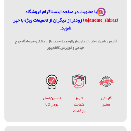
با عضویت در
صفحه اینستاگرام فروشگاه
(janome_shiraz@)
زودتر از دیگران از تخفیفات ویژه با خبر
شوید.
آدرس :شیراز-خیابان داریوش(توحید)-جنب بازار دشتی-فروشگاه چرخ
خیاطی و اتو پرس کاظم پور
گارانتی
۷ روز
تضمین اصل
معتبر
ضمانت
بودن کالا
بازگشت