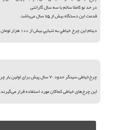
در حد نو کاملا سالم با سه سال گارانتی
قدمت این دستگاه بیش از 75 سال می‌باشد.
دينام اين چرخ خياطي به تنهايي بيش از 100 هزار تومان ارزش دارد.
چرخ‌خیاطی سینگر حدود ۷۰ سال پیش برای اولین بار چرخ‌خیاطی گلدوزی را در ابتدا توسط کشورهای انگلیس،فرانسه ،ایتالیا و کشورهایی که قدرت اقتصادی آن زمان بودند روانه بازار کرد.
این چرخ‌های خیاطی کماکان مورد استفاده قرار می‌گیرند. از عمر برخی از آنها بیش از ۷۰ س
فروش چرخ خیاطی عتیقه, خريد چرخ خیاطی قدیمی, فروش چرخ خياطي سینگر, خريد چرخ خياطي سینگر اصل, خريد چرخ خیاطی عتیقه, چرخ خیاطی قدیمی, چرخ خياطي سینگر, چرخ خياطي سینگر اصل, چرخ خیاطی عتیقه, چرخ خیاطی قدیمی, چرخ سینگر, سینگر اصل,