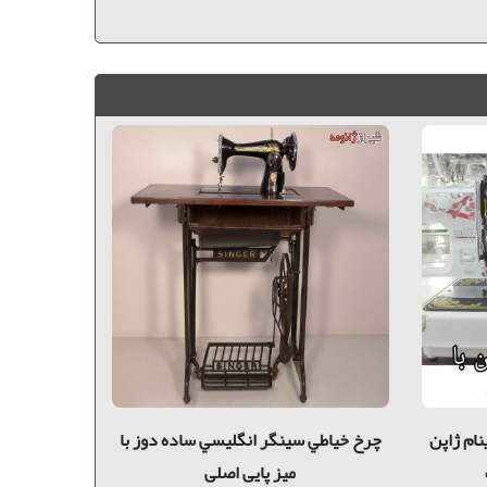
نام ژاپن
چرخ خياطي سینگر انگليسي ساده دوز با
چرخ خیاطی 
میز پایی اصلی
تم