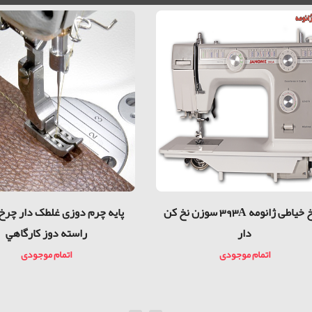
چرخ خیاطی ژانومه 393A سوزن نخ کن
پايه چرم دوزی غلطک دار چرخ
دار
راسته دوز كارگاهي
اتمام موجودی
اتمام موجودی