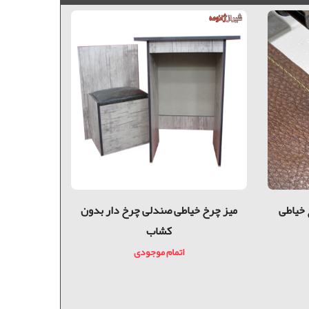
 خیاطی
میز چرخ خیاطی صندلی چرخ دار بدون
کشاب
(اف 4) د
اتمام موجودی