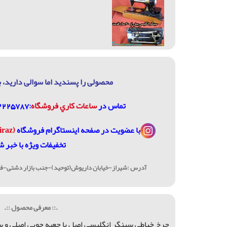
محصولی را پسندید اما سوالی دارید، ب
تماس در
ساعات كاري فروشگاه
:07132225787، 09906744320
با عضویت در
صفحه اینستاگرام فروشگاه
(janome_shiraz@)
تخفیفات ویژه با خبر ش
آدرس :شیراز-خیابان داریوش(توحید)-جنب بازار دشتی-فرو
.:: معرفی محصول ::.
چرخ خیاطی سینگر انگلیسی اصل با چعبه چوبی اصلی و س