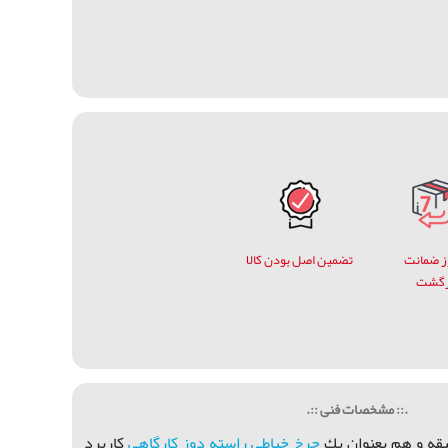
وز ضمانت
تضمین اصل بودن کالا
زگشت
.:: مشخصات فنی ::.
يقه و هم بعنوان يك
چرخ خياطي راسته دوز كارگاهي
كاربرد