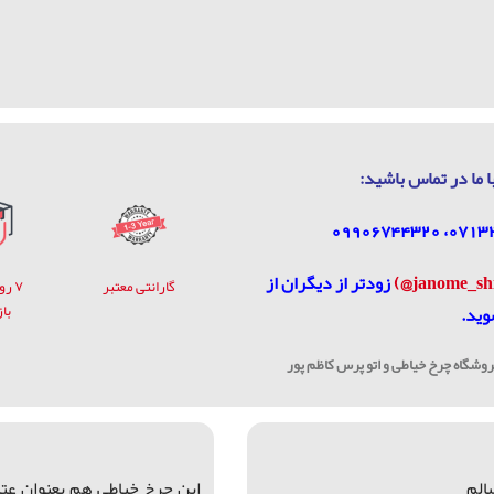
ا ما در تماس باشيد:
زودتر از دیگران از
گارانتی معتبر
۷ ر
با
وید.
شگاه چرخ خیاطی و اتو پرس کاظم پور
الم
اين چرخ خياطي هم بعنوان عت