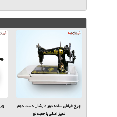
ي ساده دوز با
چرخ خیاطی ساده دوز مارشال دست دوم
چرخ
لی
تمیز اصلی با جعبه نو