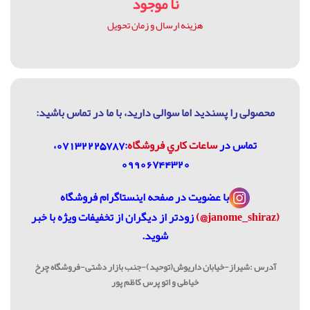
نا موجود
هزینه ارسال و زمان تحویل
محصولی را پسندید اما سوالی دارید، با ما در تماس باشيد:
تماس در
ساعات كاري فروشگاه
:07132225787،
09906744320
با عضویت در
صفحه اینستاگرام فروشگاه
(janome_shiraz@)
زودتر از دیگران از تخفیفات ویژه با خبر
شوید.
آدرس :شیراز-خیابان داریوش(توحید)-جنب بازار دشتی-فروشگاه چرخ
خیاطی و اتو پرس کاظم پور