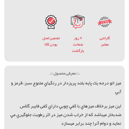
گارانتی
۷ روز
تضمین اصل
معتبر
ضمانت
بودن کالا
بازگشت
.:: معرفی محصول ::.
ميز اتو درجه يك پايه بلند پريزدار در رنگهاي متنوع سبز، قرمز و
آبي
اين ميز برخلاف ميزهاي با كفي چوبي داراي کفی فايبر گلاس
ضدبخار ميباشد كه از خراب شدن ميز در اثر رطوبت جلوگيري مي
نمايد و دوام آنرا چند برابر ميسازد