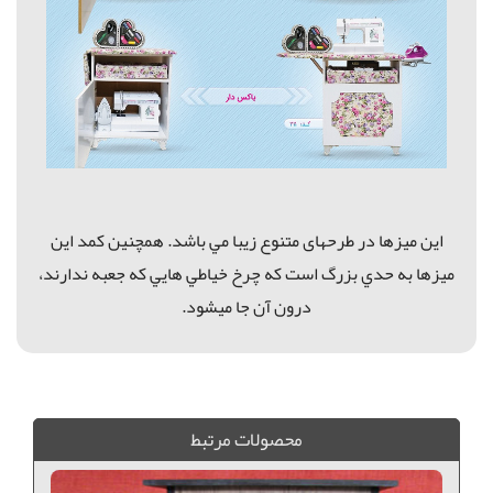
اين ميزها در طرحهای متنوع زيبا مي باشد. همچنين كمد اين
ميزها به حدي بزرگ است كه چرخ خياطي هايي كه جعبه ندارند،
درون آن جا ميشود.
میز اتو پايه بلند پزيزدار, میز اتو پايه بلند, میز اتو پزيزدار درجه يك, میز اتو درجه يك, میز اتو پزيزدار درجه يك,
محصولات مرتبط