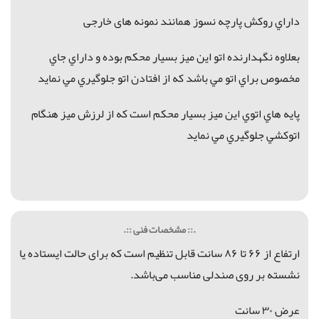
داراي روکش پارچه نسوز همانند نمونه های خارجی
بعلاوه نگهدارنده اتو اين ميز بسيار محكم بوده و داراي جاي
مخصوص براي اتو مي باشد كه از افتادن اتو جلوگيري مي نمايد
پايه هاي اتوي اين ميز بسيار محكم است كه از لرزش ميز هنگام
اتوكشي جلوگيري مي نمايد
.:: مشخصات فنی ::.
ارتفاع از ۶۶ تا ۸۶ سانت قابل تنظیم است که برای حالت ایستاده یا
نشسته بر روی صندلی مناسب می‌باشد.
عرض ۳۰ سانت