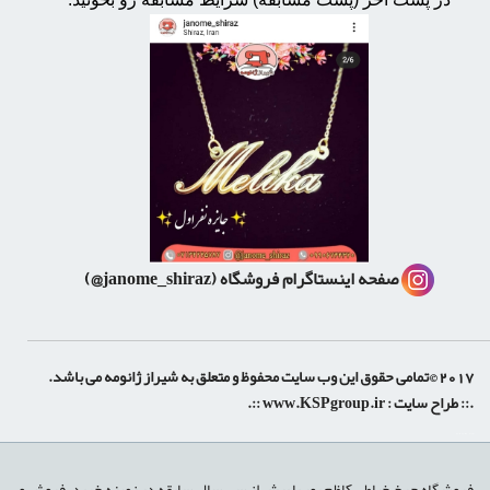
صفحه اینستاگرام فروشگاه
(janome_shiraz@)
2017 ©تمامی حقوق این وب سایت محفوظ و متعلق به شیراز ژانومه می باشد.
.:: طراح سایت :
www.KSPgroup.ir
::.
shiraz-site.ir
shiraz-site.com
luxeweb.ir
فروشگاه چرخ خیاطی کاظم پور با بیش از سی سال سابقه در زمینه خرید، فروش و