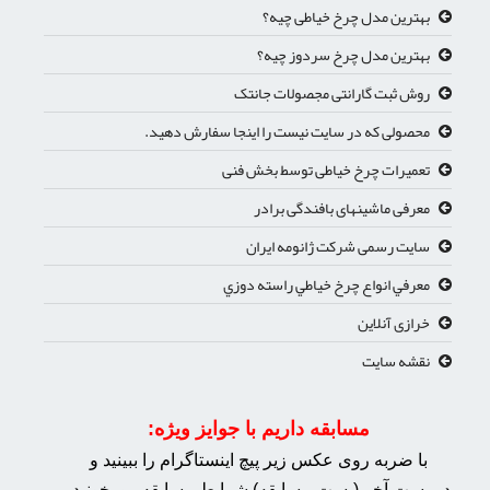
بهترین مدل چرخ خیاطی چیه؟
بهترین مدل چرخ سردوز چیه؟
روش ثبت گارانتی مجصولات جانتک
محصولی که در سایت نیست را اینجا سفارش دهید.
تعمیرات چرخ خیاطی توسط بخش فنی
معرفی ماشینهای بافندگی برادر
سایت رسمی شرکت ژانومه ایران
معرفي انواع چرخ خياطي راسته دوزي
خرازی آنلاین
نقشه سایت
مسابقه داریم با جوایز ویژه:
با ضربه روی عکس زیر پیچ اینستاگرام را ببینید و
در پست آخر (پست مسابقه) شرایط مسابقه رو بخونید.