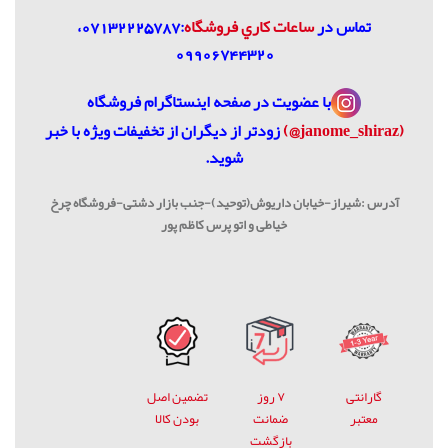
تماس در
ساعات كاري فروشگاه
:07132225787،
09906744320
با عضویت در
صفحه اینستاگرام فروشگاه
(janome_shiraz@)
زودتر از دیگران از تخفیفات ویژه با خبر
شوید.
آدرس :شیراز-خیابان داریوش(توحید)-جنب بازار دشتی-فروشگاه چرخ
خیاطی و اتو پرس کاظم پور
گارانتی
۷ روز
تضمین اصل
معتبر
ضمانت
بودن کالا
بازگشت