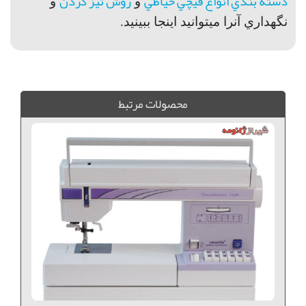
دسته بندي انواع قيچي خياطي
روش تيز كردن
و
و
نگهداري آنرا ميتوانيد اينجا ببينيد.
قيچي دالبر, فروش قيچي دالبر, خريد قيچي دالبر, قيچي دالبر نمد, قيچي نمد, قيچي هفت و هشتي, قيچي دالبر اصلي, قيچي دالبر خوب, خريد قيچي دالبر اصلي,
محصولات مرتبط