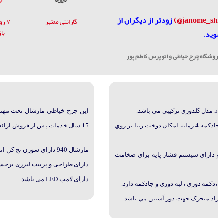
زودتر از دیگران از
گارانتی معتبر
۷ ر
با
وید.
شگاه چرخ خیاطی و اتو پرس کاظم پور
اين چرخ خياطي مارشال
تحت مهند
اين چرخ خياطي مارشال با عرض گلدوزي 5 ميلي متر و حرکت جادکمه 4 زمانه امكان دوخت زيبا بر روي
15 سال خدمات پس از فروش ارائه مي گردد.
مارشال 940
دارای سوزن نخ کن ات
و داراي سيستم فشار پايه براي ضخامت
دارای طراحی و پرینت لیزری برجسته ( al Printing
دارای لامپ LED مي باشد.
زاد متحرک جهت دور آستين مي باشد.