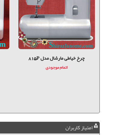
 868A
چرخ خیاطی مارشال مدل 815P
دی
اتمام موجودی
امتیاز کاربران