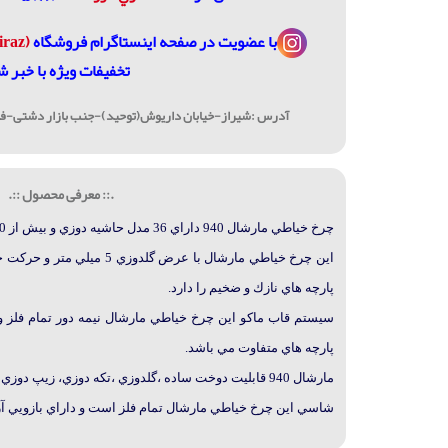
با عضویت در
صفحه اینستاگرام فروشگاه
(janome_shiraz@)
تخفیفات ویژه با خبر ش
آدرس :شیراز-خیابان داریوش(توحید)-جنب بازار دشتی-فرو
.:: معرفی محصول ::.
چرخ خياطي مارشال 940 داراي 36 مدل حاشيه دوزي و بيش از 50 مدل گلدوزي تركيبي مي باشد.
پارچه هاي نازك و ضخيم را دارد.
سيستم قاب ماکو اين چرخ خياطي مارشال نيمه دور تمام فلز 
پارچه هاي متفاوت مي باشد.
مارشال 940 قابليت دوخت ساده ،گلدوزي ،تکه دوزي، زيپ دوزي ،دکمه دوزي ، لبه دوزي و جادکمه دارد.
شاسي اين چرخ خياطي مارشال تمام فلز است و داراي بازويي آ