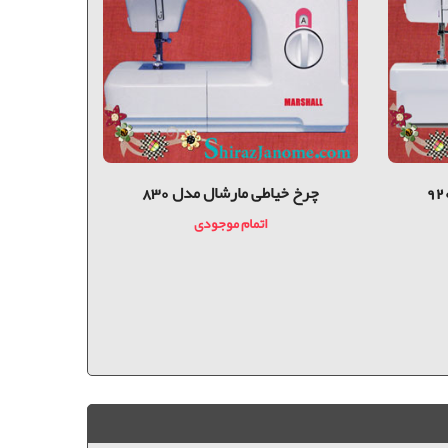
چرخ خیاطی مارشال مدل 830
چرخ خياطی م
اتمام موجودی
0