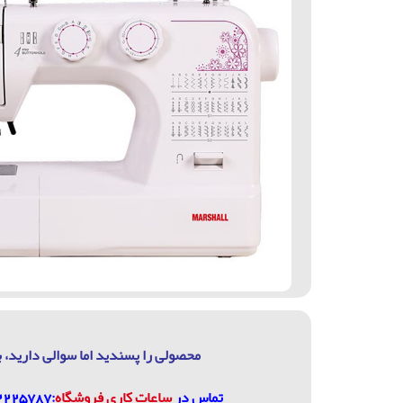
محصولی را پسندید اما سوالی دارید، ب
تماس در
ساعات كاري فروشگاه
:07132225787، 09906744320