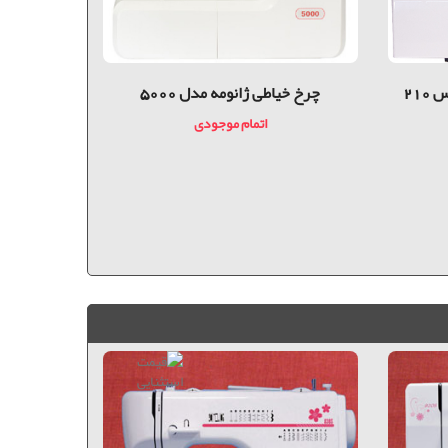
21
چرخ خیاطی ژانومه مدل 5000
سوزن
اتمام موجودی