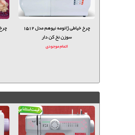
چرخ خیاطی ژانومه نیوهم مدل 1412
چرخ خیاطی ژانومه نیوهم مدل 1512
پوش دار
سوزن نخ کن دار
دی
اتمام موجودی