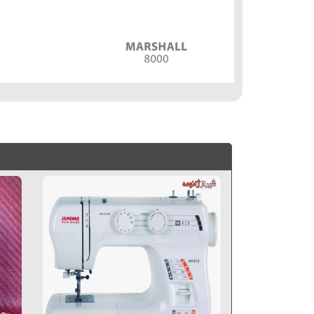
فروش ويژه چرخ خياطي مارشال, مارشال 945S, قيمت چرخ خياطي مارشال, چرخ خياطي مارشال جهيزيه, چرخ خياطي براي جهيزيه,