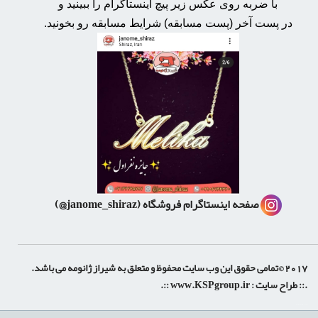
با ضربه روی عکس زیر پیچ اینستاگرام را ببینید و
در پست آخر (پست مسابقه) شرایط مسابقه رو بخونید.
صفحه اینستاگرام فروشگاه
(janome_shiraz@)
2017 ©تمامی حقوق این وب سایت محفوظ و متعلق به شیراز ژانومه می باشد.
.:: طراح سایت :
www.KSPgroup.ir
::.
shiraz-site.ir
shiraz-site.com
luxeweb.ir