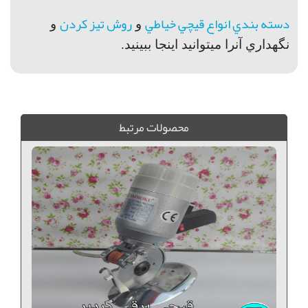
دسته بندي انواع قيچي خياطي
روش تيز كردن
و
و
نگهداري آنرا ميتوانيد اينجا ببينيد.
قیچی همه کاره, قیچی جانتک, قیچی گوشت, قیچی مرغ, قیچی خیاطی, قیچی خود تیز کن, قیچی ماهی, قیچی حرفه ای, قیچی فولادی, قیچی سینگر
محصولات مرتبط