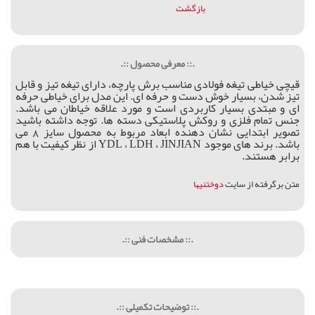
بازگشت
.:: معرفی محصول ::.
قیچی خیاطی تیغه فولادی مناسب برش پارچه، دارای تیغه تیز و قابل
تیز شدن، بسیار خوش دست و حرفه ای. این مدل برای خیاطی حرفه
ای و مبتدی بسیار کاربردی است و مورد علاقه خیاطان می باشد.
جنس تمام فلزی و روکش پلاستیکی دسته ها. توجه داشته باشید
تصویر ابتدایی نشان دهنده ابعاد مربوط به محصول سایز 8 می
باشد. برند های موجود YDL ، LDH ، JINJIAN از نظر کیفیت با هم
برابر هستند.
متن برگرفته از سایت
دوختنیها
.:: مشخصات فنی ::.
.:: توضیحات تکمیلی ::.