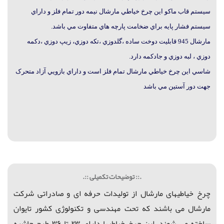
سيستم قاب ماکو اين چرخ خياطي مارشال نيمه دور تمام فلز و داراي
سيستم فشار پايه براي ضخامت پارچه هاي متفاوت مي باشد.
مارشال 945 قابليت دوخت ساده ،گلدوزي ،تکه دوزي، زيپ دوزي ،دکمه
دوزي ، لبه دوزي و جادکمه دارد.
شاسي اين چرخ خياطي مارشال تمام فلز است و داراي بازويي آزاد متحرک
جهت دور آستين مي باشد
.:: توضیحات تکمیلی ::.
چرخ خیاطیهای مارشال از تولیدات حرفه ای و صادراتی شرکت
مارشال می باشند که
تحت مهندسی و تکنولوژی کشور تایوان
ساخته می شوند. این چرخ خیاطیها دارای ۲۳ تا ۳۶ طرح حاشیه