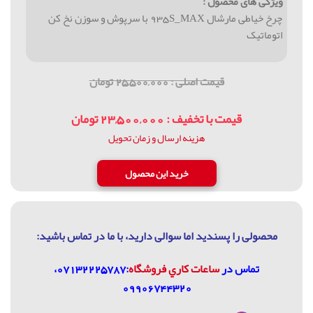
ویژگی های محصول :
چرخ خياطی مارشال 935S_MAX با سرپوش و سوزن نخ کن
اتوماتیک
قیمت اصلی : 25,500,000 تومان
قیمت با تخفیف : 23,500,000 تومان
هزینه ارسال و زمان تحویل
محصولی را پسندید اما سوالی دارید، با ما در تماس باشيد:
تماس در
ساعات كاري فروشگاه
:07132225787،
09906744320