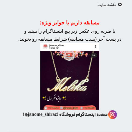
نقشه سایت
مسابقه داریم با جوایز ویژه:
با ضربه روی عکس زیر پیچ اینستاگرام را ببینید و
در پست آخر (پست مسابقه) شرایط مسابقه رو بخونید.
صفحه اینستاگرام فروشگاه
(janome_shiraz@)