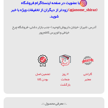
با عضویت در
صفحه اینستاگرام فروشگاه
(janome_shiraz@)
زودتر از دیگران از تخفیفات ویژه با خبر
شوید.
آدرس :شیراز-خیابان داریوش(توحید)-جنب بازار دشتی-فروشگاه چرخ
خیاطی و اتو پرس کاظم پور
گارانتی
۷ روز
تضمین اصل
معتبر
ضمانت
بودن کالا
بازگشت
.:: معرفی محصول ::.