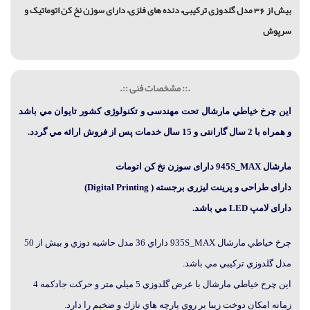
بیش از 36 مدل گلدوزی ترکیبی، دنده های فلزی، دارای سوزن نخ کن اتوماتیک و
سرپوش
.:: مشخصات فنی ::.
اين چرخ خياطي مارشال
تحت مهندسی و تکنولوژی کشور تایوان مي باشد
و
همراه با 2 سال گارانتی و 15 سال خدمات پس از فروش ارائه مي گردد.
مارشال
945S_MAX
دارای سوزن نخ کن اتومات
دارای طراحی و پرینت لیزری برجسته ( Digital Printing)
دارای لامپ LED مي باشد.
چرخ خياطي مارشال 935S_MAX داراي 36 مدل حاشيه دوزي و بيش از 50
مدل گلدوزي تركيبي مي باشد.
اين چرخ خياطي مارشال با عرض گلدوزي 5 ميلي متر و حرکت جادکمه 4
زمانه امكان دوخت زيبا بر روي پارچه هاي نازك و ضخيم را دارد.